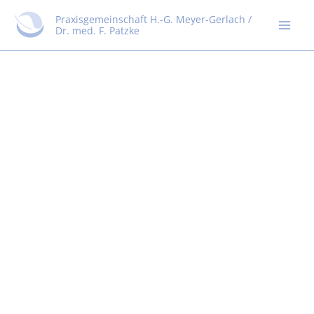
Zum
Praxisgemeinschaft H.-G. Meyer-Gerlach /
Inhalt
Dr. med. F. Patzke
springen